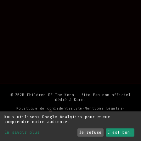
© 2026 Children Of The Korn — Site fan non officiel
dédié à Korn.
Politique de confidentialité
•
Mentions Légales
•
Soutenir le site
Nous utilisons Google Analytics pour mieux
comprendre notre audience.
En savoir plus
Je refuse
C'est bon.