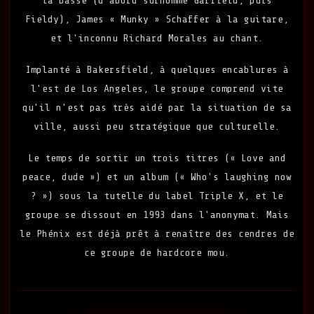
la basse (d'abord surnommé Garfield, puis
Fieldy), James « Munky » Schaffer à la guitare,
et l'inconnu Richard Morales au chant.
Implanté à Bakersfield, à quelques encablures à
l'est de Los Angeles, le groupe comprend vite
qu'il n'est pas très aidé par la situation de sa
ville, aussi peu stratégique que culturelle.
Le temps de sortir un trois titres (« Love and
peace, dude ») et un album (« Who's laughing now
? ») sous la tutelle du label Triple X, et le
groupe se dissout en 1993 dans l'anonymat. Mais
le Phénix est déjà prêt à renaître des cendres de
ce groupe de hardcore mou.