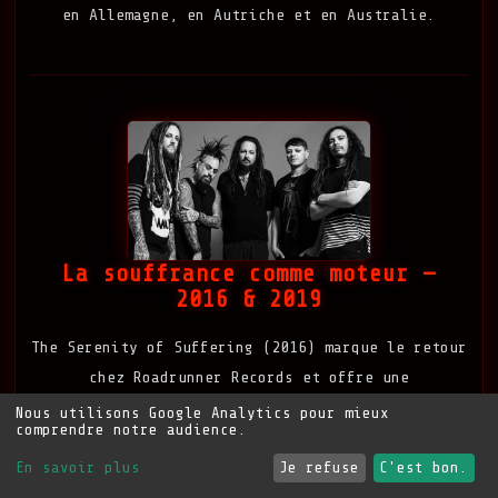
en Allemagne, en Autriche et en Australie.
La souffrance comme moteur —
2016 & 2019
The Serenity of Suffering (2016) marque le retour
chez Roadrunner Records et offre une
collaboration remarquée avec Corey Taylor de
Nous utilisons Google Analytics pour mieux
comprendre notre audience.
Slipknot sur « A Different World ». Korn prouve
qu'après plus de vingt ans de carrière, la
En savoir plus
Je refuse
C'est bon.
machine est encore capable de faire trembler les