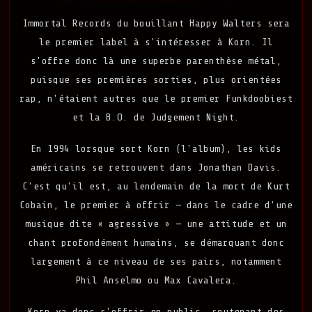
Immortal Records du bouillant Happy Walters sera
le premier label à s'intéresser à Korn. Il
s'offre donc là une superbe parenthèse métal,
puisque ses premières sorties, plus orientées
rap, n'étaient autres que le premier Funkdoobiest
et la B.O. de Judgement Night.
En 1994 lorsque sort Korn (l'album), les kids
américains se retrouvent dans Jonathan Davis.
C'est qu'il est, au lendemain de la mort de Kurt
Cobain, le premier à offrir — dans le cadre d'une
musique dite « agressive » — une attitude et un
chant profondément humains, se démarquant donc
largement à ce niveau de ses pairs, notamment
Phil Anselmo ou Max Cavalera.
Korn va donc s'offrir en public, soutenant des