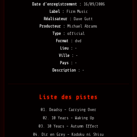
Date d'enregistrement :
16/09/2006
Label :
Firm Music
Réalisateur :
Dave Gutt
Producteur :
Michael Abrams
Type :
official
Format :
dvd
Lieu :
-
Ville :
-
Pays :
-
Description :
-
Liste des pistes
01. Deadsy – Carrying Over
02. 10 Years – Waking Up
03. 10 Years – Autumn Effect
04. Dir en Grey – Kodoku ni Shisu