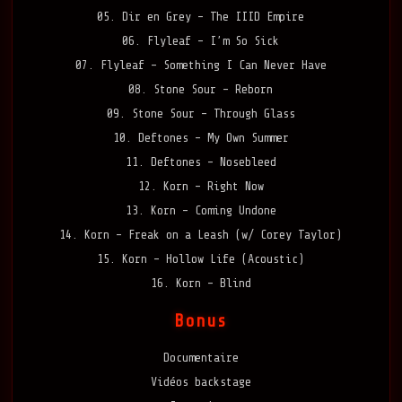
05. Dir en Grey – The IIID Empire
06. Flyleaf – I’m So Sick
07. Flyleaf – Something I Can Never Have
08. Stone Sour – Reborn
09. Stone Sour – Through Glass
10. Deftones – My Own Summer
11. Deftones – Nosebleed
12. Korn – Right Now
13. Korn – Coming Undone
14. Korn – Freak on a Leash (w/ Corey Taylor)
15. Korn – Hollow Life (Acoustic)
16. Korn – Blind
Bonus
Documentaire
Vidéos backstage