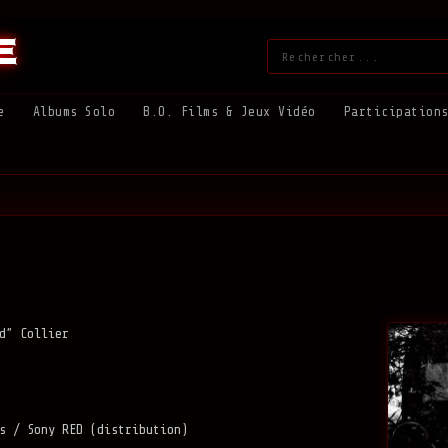
e
Rechercher
:
e
Albums Solo
B.O. Films & Jeux Vidéo
Participation
d” Collier
s / Sony RED (distribution)