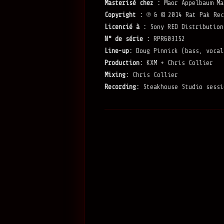
Masterisé chez :
Maor Appelbaum Ma
Copyright :
℗ & © 2014 Rat Pak Rec
Licencié à :
Sony RED Distribution
N° de série :
RPR603152
Line-up:
Doug Pinnick (bass, vocal
Production:
KXM + Chris Collier
Mixing:
Chris Collier
Recording:
Steakhouse Studio sessi