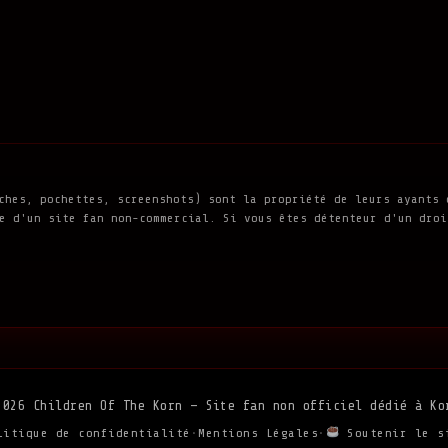
ches, pochettes, screenshots) sont la propriété de leurs ayants 
e d'un site fan non-commercial. Si vous êtes détenteur d'un droi
2026 Children Of The Korn — Site fan non officiel dédié à Ko
litique de confidentialité
•
Mentions Légales
•
Soutenir le s