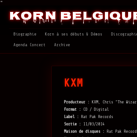
"
Korn Belgiqu
Biographie
Korn à ses débuts & Démos
Discographi
Agenda Concert
Archive
KXM
Producteur :
KXM, Chris “The Wizar
Format :
CD / Digital
Label :
Rat Pak Records
Sortie :
11/03/2014
Maison de disques :
Rat Pak Record