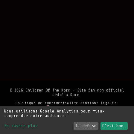
© 2026 Children Of The Korn — Site fan non officiel
dédié à Korn.
Politique de confidentialité
•
Mentions Légales
•
Soutenir le site
Nous utilisons Google Analytics pour mieux
comprendre notre audience.
En savoir plus
Je refuse
C'est bon.