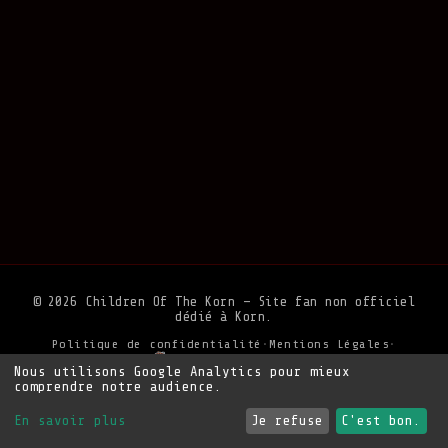
© 2026 Children Of The Korn — Site fan non officiel
dédié à Korn.
Politique de confidentialité
•
Mentions Légales
•
Soutenir le site
Nous utilisons Google Analytics pour mieux
comprendre notre audience.
En savoir plus
Je refuse
C'est bon.