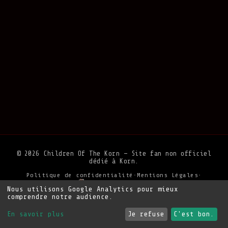
© 2026 Children Of The Korn — Site fan non officiel
dédié à Korn.
Politique de confidentialité
•
Mentions Légales
•
Soutenir le site
Nous utilisons Google Analytics pour mieux
comprendre notre audience.
En savoir plus
Je refuse
C'est bon.