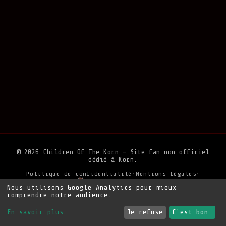
© 2026 Children Of The Korn — Site fan non officiel
dédié à Korn.
Politique de confidentialité
•
Mentions Légales
•
Soutenir le site
Nous utilisons Google Analytics pour mieux
comprendre notre audience.
En savoir plus
Je refuse
C'est bon.