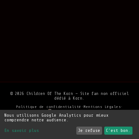
© 2026 Children Of The Korn — Site fan non officiel
dédié à Korn.
Politique de confidentialité
•
Mentions Légales
•
Soutenir le site
Nous utilisons Google Analytics pour mieux
comprendre notre audience.
En savoir plus
Je refuse
C'est bon.