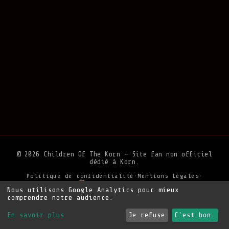
© 2026 Children Of The Korn — Site fan non officiel
dédié à Korn.
Politique de confidentialité
•
Mentions Légales
•
Soutenir le site
Nous utilisons Google Analytics pour mieux
comprendre notre audience.
En savoir plus
Je refuse
C'est bon.