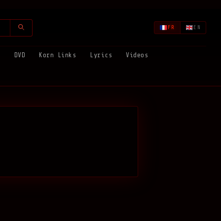
FR
EN
s
DVD
Korn Links
Lyrics
Videos