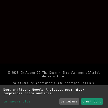
© 2026 Children Of The Korn — Site fan non officiel
dédié à Korn.
Politique de confidentialité
•
Mentions Légales
•
Soutenir le site
Nous utilisons Google Analytics pour mieux
comprendre notre audience.
En savoir plus
Je refuse
C'est bon.