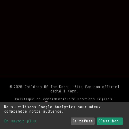
© 2026 Children Of The Korn — Site fan non officiel
dédié à Korn.
Politique de confidentialité
•
Mentions Légales
•
Soutenir le site
Nous utilisons Google Analytics pour mieux
comprendre notre audience.
En savoir plus
Je refuse
C'est bon.