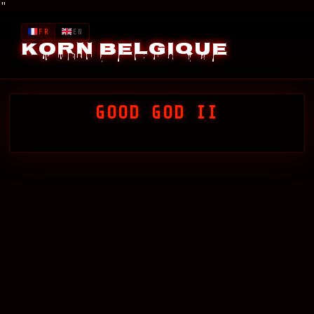
"
FR
EN
Korn Belgique
GOOD GOD II