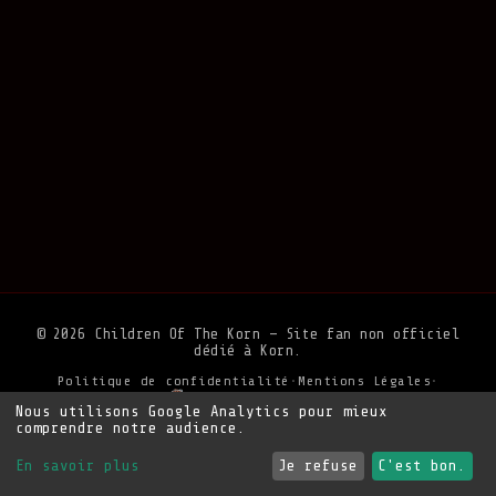
© 2026 Children Of The Korn — Site fan non officiel
dédié à Korn.
Politique de confidentialité
•
Mentions Légales
•
Soutenir le site
Nous utilisons Google Analytics pour mieux
comprendre notre audience.
En savoir plus
Je refuse
C'est bon.