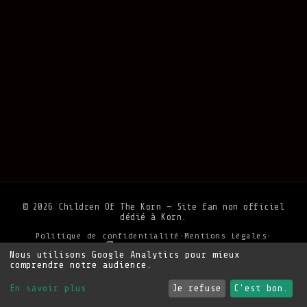
© 2026 Children Of The Korn — Site fan non officiel
dédié à Korn.
Politique de confidentialité
•
Mentions Légales
•
Soutenir le site
Nous utilisons Google Analytics pour mieux
comprendre notre audience.
En savoir plus
Je refuse
C'est bon.