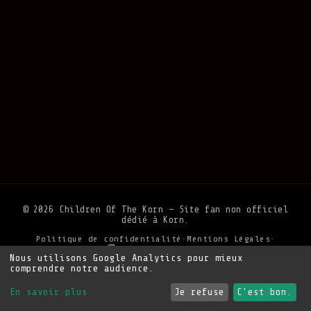
© 2026 Children Of The Korn — Site fan non officiel
dédié à Korn.
Politique de confidentialité
•
Mentions Légales
•
Soutenir le site
Nous utilisons Google Analytics pour mieux
comprendre notre audience.
En savoir plus
Je refuse
C'est bon.