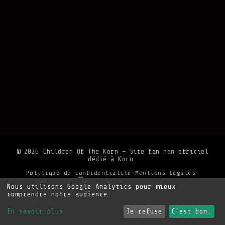
© 2026 Children Of The Korn — Site fan non officiel
dédié à Korn.
Politique de confidentialité
•
Mentions Légales
•
Soutenir le site
Nous utilisons Google Analytics pour mieux
comprendre notre audience.
En savoir plus
Je refuse
C'est bon.