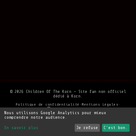
© 2026 Children Of The Korn — Site fan non officiel
dédié à Korn.
Politique de confidentialité
•
Mentions Légales
•
Soutenir le site
Nous utilisons Google Analytics pour mieux
comprendre notre audience.
En savoir plus
Je refuse
C'est bon.