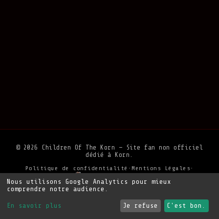
© 2026 Children Of The Korn — Site fan non officiel
dédié à Korn.
Politique de confidentialité
•
Mentions Légales
•
Soutenir le site
Nous utilisons Google Analytics pour mieux
comprendre notre audience.
En savoir plus
Je refuse
C'est bon.