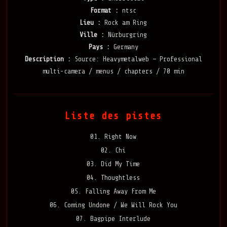
Format :
ntsc
Lieu :
Rock am Ring
Ville :
Nürburgring
Pays :
Germany
Description :
Source: Heavymetalweb — Professional
multi-camera / menus / chapters / 70 min
Liste des pistes
01. Right Now
02. Chi
03. Did My Time
04. Thoughtless
05. Falling Away From Me
06. Coming Undone / We Will Rock You
07. Bagpipe Interlude