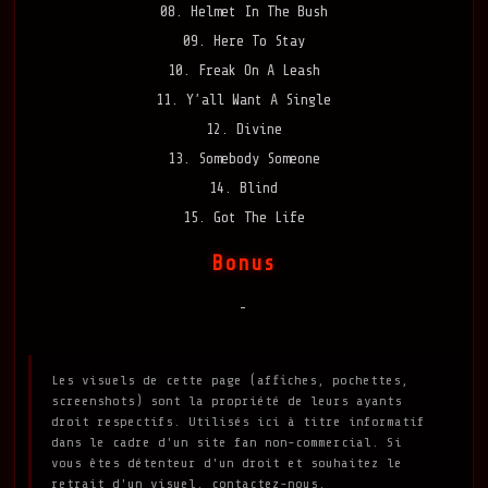
08. Helmet In The Bush
09. Here To Stay
10. Freak On A Leash
11. Y’all Want A Single
12. Divine
13. Somebody Someone
14. Blind
15. Got The Life
Bonus
-
Les visuels de cette page (affiches, pochettes,
screenshots) sont la propriété de leurs ayants
droit respectifs. Utilisés ici à titre informatif
dans le cadre d'un site fan non-commercial. Si
vous êtes détenteur d'un droit et souhaitez le
retrait d'un visuel, contactez-nous.