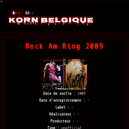
"
FR
EN
Korn Belgique
Rock Am Ring 2009
Date de sortie :
2009
Date d'enregistrement :
-
Label :
-
Réalisateur :
-
Producteur :
-
Type :
unofficial