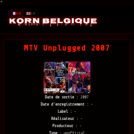
"
FR
EN
Korn Belgique
MTV Unplugged 2007
Date de sortie :
2007
Date d'enregistrement :
-
Label :
-
Réalisateur :
-
Producteur :
-
Type :
unofficial