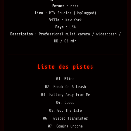
Format :
ntsc
Lieu :
MTV Studios (Unplugged)
Ville :
New York
Pays :
USA
Description :
Professional multi-camera / widescreen /
HD / 62 min
Liste des pistes
01. Blind
02. Freak On A Leash
03. Falling Away From Me
04. Creep
05. Got The Life
06. Twisted Transister
07. Coming Undone