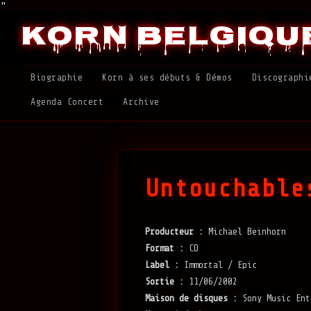
"
Korn Belgiqu
Biographie
Korn à ses débuts & Démos
Discographi
Agenda Concert
Archive
Untouchable
Producteur :
Michael Beinhorn
Format :
CD
Label :
Immortal / Epic
Sortie :
11/06/2002
Maison de disques :
Sony Music Ent