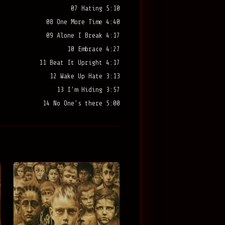
07 Hating 5:10
08 One More Time 4:40
09 Alone I Break 4:17
10 Embrace 4:27
11 Beat It Upright 4:17
12 Wake Up Hate 3:13
13 I’m Hiding 3:57
14 No One’s there 5:00