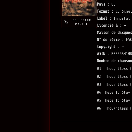
Pays :
US
Format :
CD Singl
Label :
Immortal 
COLLECTOR
MARKET
Licencié à :
—
Maison de disques
N° de série :
ESK
Copyright :
—
ASIN :
B00006H1H8
Nombre de chanson
01. Thoughtless (
02. Thoughtless (
03. Thoughtless (
04. Here To Stay 
05. Here To Stay 
06. Thoughtless (