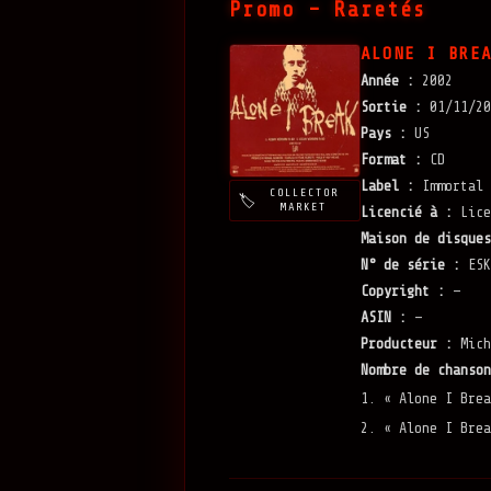
Promo – Raretés
ALONE I BRE
Année :
2002
Sortie :
01/11/20
Pays :
US
Format :
CD
Label :
Immortal 
COLLECTOR
MARKET
Licencié à :
Lice
Maison de disques
N° de série :
ESK
Copyright :
—
ASIN :
—
Producteur :
Mich
Nombre de chanson
1. « Alone I Brea
2. « Alone I Brea