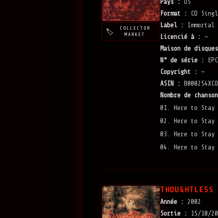
Pays :
US
Format :
CD Singl
Label :
Immortal 
COLLECTOR
MARKET
Licencié à :
—
Maison de disques
N° de série :
EPC
Copyright :
—
ASIN :
B000254XCO
Nombre de chanson
01. Here to Stay 
02. Here to Stay 
03. Here to Stay 
04. Here to Stay 
THOUGHTLESS
Année :
2002
Sortie :
15/10/20