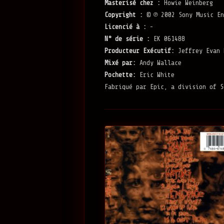
Masterisé chez :
Howie Weinberg
Copyright :
© ℗ 2002 Sony Music En
Licencié à :
-
N° de série :
EK 061488
Producteur Exécutif:
Jeffrey Evan 
Mixé par:
Andy Wallace
Pochette:
Eric White
Fabriqué par Epic, a division of S