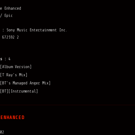
e Enhanced
/ Epic
 :
Sony Music Entertainment Inc.
 672592 2
s :
4
[Album Version]
[T Ray’s Mix]
[BT’s Managed Anger Mix]
[BT][Instrumental]
 ENHANCED
02