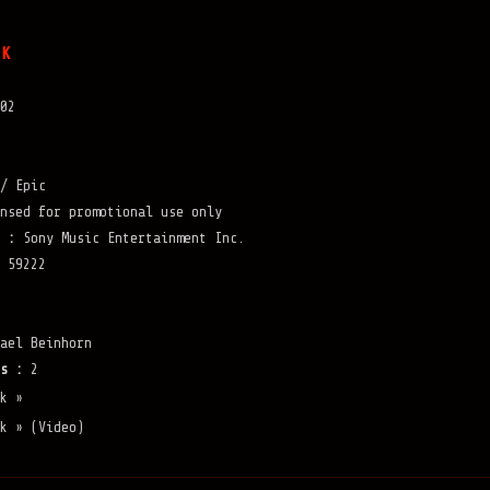
AK
02
/ Epic
nsed for promotional use only
 :
Sony Music Entertainment Inc.
 59222
ael Beinhorn
s :
2
k »
k » (Video)