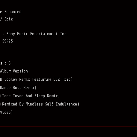
e Enhanced
/ Epic
 :
Sony Music Entertainment Inc.
 59425
s :
6
Album Version)
D Cooley Remix Featuring DJZ Trip)
Dante Ross Remix)
(Tone Toven And Sleep Remix)
(Remixed By Mindless Self Indulgence)
Video)