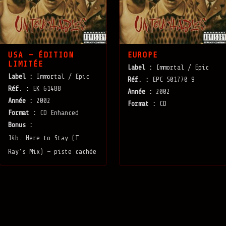
USA — ÉDITION
EUROPE
LIMITÉE
Label :
Immortal / Epic
Label :
Immortal / Epic
Réf. :
EPC 501770 9
Réf. :
EK 61488
Année :
2002
Année :
2002
Format :
CD
Format :
CD Enhanced
Bonus :
14b. Here to Stay (T
Ray's Mix) — piste cachée