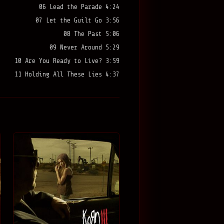
06 Lead the Parade 4:24
07 Let the Guilt Go 3:56
08 The Past 5:06
09 Never Around 5:29
10 Are You Ready to Live? 3:59
11 Holding All These Lies 4:37