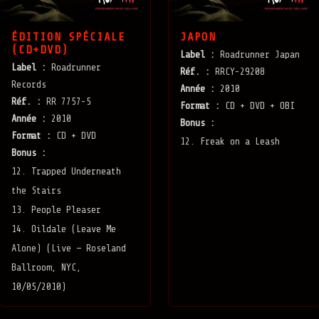
ÉDITION SPÉCIALE
JAPON
(CD+DVD)
Label :
Roadrunner Japan
Label :
Roadrunner
Réf. :
RRCY-29208
Records
Année :
2010
Réf. :
RR 7757-5
Format :
CD + DVD + OBI
Année :
2010
Bonus :
Format :
CD + DVD
12. Freak on a Leash
Bonus :
12. Trapped Underneath
the Stairs
13. People Pleaser
14. Oildale (Leave Me
Alone) (Live — Roseland
Ballroom, NYC,
10/05/2010)