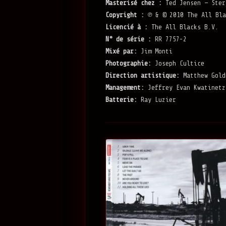
Masterisé chez :
Ted Jensen — Ster
Copyright :
℗ & © 2010 The All Bla
Licencié à :
The All Blacks B.V.
N° de série :
RR 7757-2
Mixé par:
Jim Monti
Photographie:
Joseph Cultice
Direction artistique:
Matthew Gold
Management:
Jeffrey Evan Kwatinetz
Batterie:
Ray Luzier