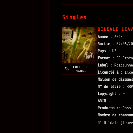
Singles
OILDALE LEA
Année :
2010
Sortie :
04/05/20
Pays :
US
Format :
CD Promo
Label :
Roadrunne
COLLECTOR
MARKET
Licencié à :
Lice
Maison de disques
N° de série :
RRP
Copyright :
—
ASIN :
—
Producteur:
Ross 
Nombre de chanson
01.Oildale (Leave