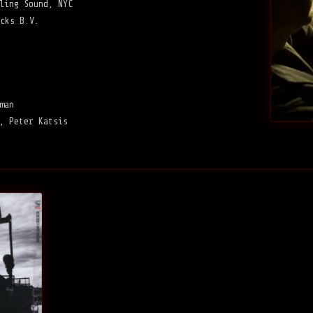
ling Sound, NYC
cks B.V.
man
, Peter Katsis