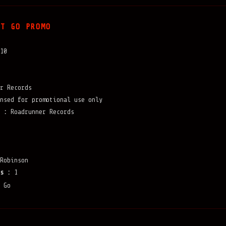
LT GO PROMO
10
r Records
nsed for promotional use only
 :
Roadrunner Records
Robinson
s :
1
 Go