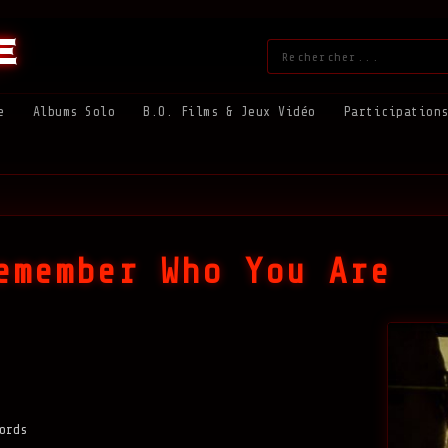
e
Rechercher
:
e
Albums Solo
B.O. Films & Jeux Vidéo
Participation
emember Who You Are
ords