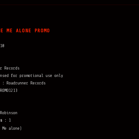
VE ME ALONE PROMO
10
r Records
nsed for promotional use only
 :
Roadrunner Records
ROMO1213
Robinson
s :
1
 Me alone)