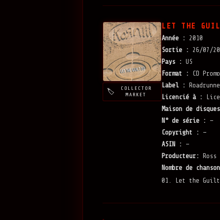
LET THE GUI
Année :
2010
Sortie :
26/07/20
Pays :
US
Format :
CD Promo
Label :
Roadrunne
COLLECTOR
MARKET
Licencié à :
Lice
Maison de disques
N° de série :
—
Copyright :
—
ASIN :
—
Producteur:
Ross 
Nombre de chanson
01. Let the Guilt