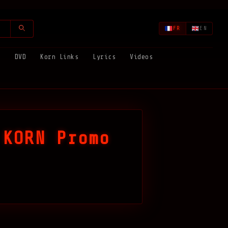
FR
EN
s
DVD
Korn Links
Lyrics
Videos
 KORN Promo